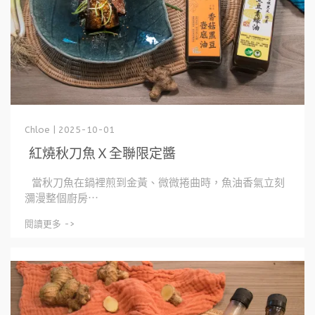
Chloe | 2025-10-01
紅燒秋刀魚Ｘ全聯限定醬
當秋刀魚在鍋裡煎到金黃、微微捲曲時，魚油香氣立刻
瀰漫整個廚房⋯
閱讀更多 ->