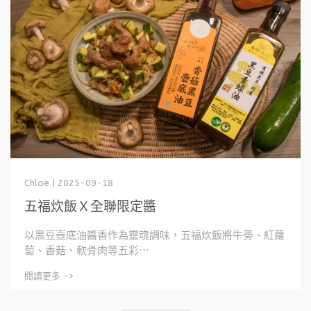
Chloe | 2025-09-18
五福炊飯Ｘ全聯限定醬
以黑豆壺底油醬香作為靈魂調味，五福炊飯將牛蒡、紅蘿
蔔、香菇、軟骨肉等五彩⋯
閱讀更多 ->