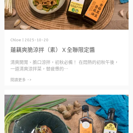
Chloe | 2025-10-20
蓮藕爽脆涼拌（素）Ｘ全聯限定醬
清爽開胃、脆口涼拌，初秋必備！ 在悶熱的初秋午後，
一道清爽涼拌菜，替疲憊的⋯
閱讀更多 ->