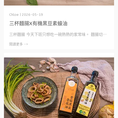
Chloe | 2026-05-19
三杯麵腸X有機黑豆素蠔油
三杯麵腸 今天下班只想吃一碗熱熱的家常味。 麵腸切⋯
閱讀更多 ->