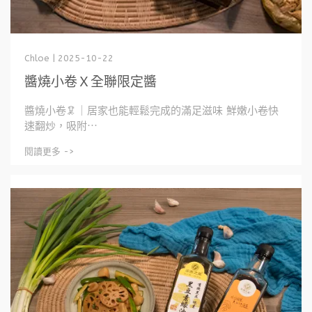
Chloe | 2025-10-22
醬燒小卷Ｘ全聯限定醬
醬燒小卷🦑｜居家也能輕鬆完成的滿足滋味 鮮嫩小卷快
速翻炒，吸附⋯
閱讀更多 ->