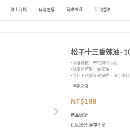
線上商城
有機速購
喜樂嚐識
全台通路
松子十三香辣油-10
•嚴選辣椒，帶有獨特香氣。
•辣椒無萃取，無榨油。
•原料下貨後冷藏保鮮，保存原
喜樂之泉
NT$198
商品編號:
供貨狀況:
庫存不足