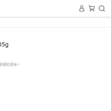
5g
料新鮮的風味。