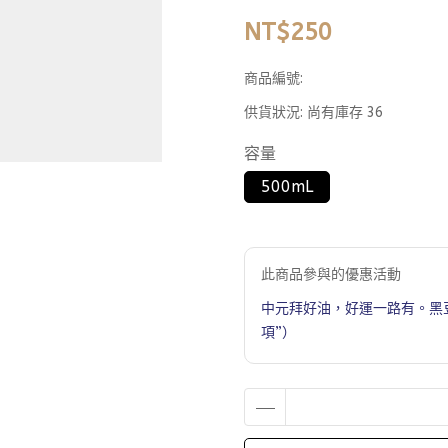
NT$250
商品編號:
供貨狀況:
尚有庫存 36
容量
500mL
此商品參與的優惠活動
中元拜好油，好運一路有。黑
項”）