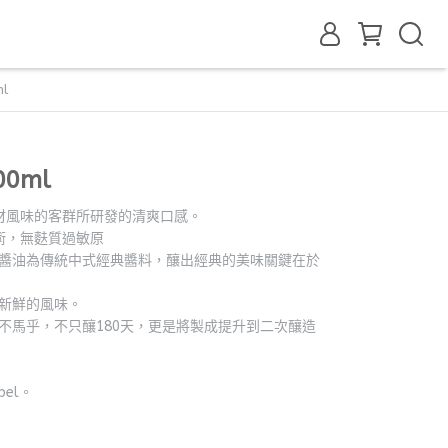
l
0ml
材風味的客群所研發的清爽口感。
造技術，無麩質過敏原
豆醬油為傳統中式經典醬料，釀出經典的美味關鍵在於
豆新鮮的風味。
不馬乎，不只釀180天，更是將製成提升到二次釀造
bel。