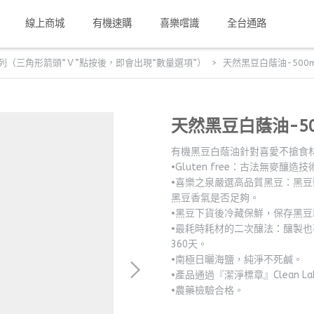
線上商城
有機速購
喜樂嚐識
全台通路
（三角形箭頭“Ｖ”點按後，即會出現“數量選項”）
天然黑豆白蔭油-500m
天然黑豆白蔭油-50
有機黑豆白蔭油針對喜愛不搶食
•Gluten free：古法無麥釀
•喜樂之泉嚴選高品質黑豆：黑
黑豆香氣是否足夠。
•黑豆下貨後冷藏保鮮，保存黑
•最耗時耗材的二次釀法：釀製也
360天。
•南極日曬海鹽，純淨不死鹹。
•產品通過『潔淨標章』Clean La
•農藥檢驗合格。