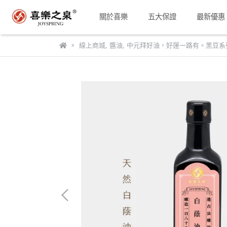
關於喜樂
五大保證
最新優惠
線上商城
,
醬油
,
中元拜好油，好運一路有。黑豆系列