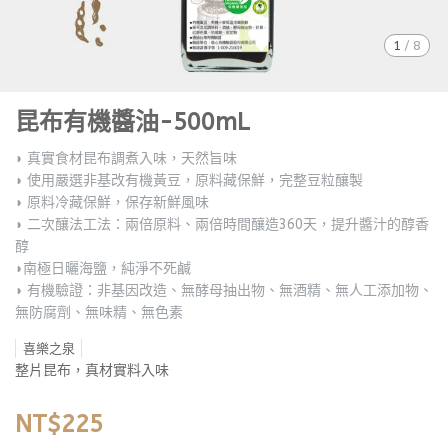
1
/
8
昆布有機醬油-500mL
◗ 真實食材昆布調煮入味，天然旨味
◗ 使用嚴選非基改有機黃豆，原料藏保鮮，完整豆粒釀製
◗ 原料冷藏保鮮，保存新鮮風味
◗ 二次釀法工法：兩倍原料、兩倍時間釀造360天，提升醬汁的醇香
醇
◗南極日曬海鹽，純淨不死鹹
◗ 有機驗證：非基因改造、無酵母抽出物、無酒精、無人工添加物、
無防腐劑、無味精、無色素
喜樂之泉
整片昆布，真材實料入味
NT$225