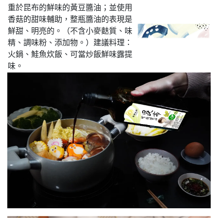
重於昆布的鮮味的黃豆醬油；並使用
香菇的甜味輔助，整瓶醬油的表現是
鮮甜、明亮的。（不含小麥麩質、味
精、調味粉、添加物。）建議料理：
火鍋、鮭魚炊飯、可當炒飯鮮味露提
味。