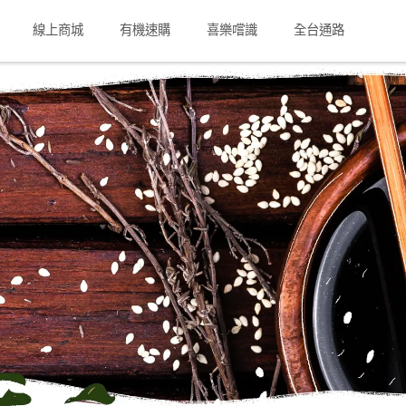
線上商城
有機速購
喜樂嚐識
全台通路